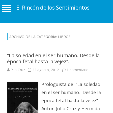
El Rincón de los Sentimientos
ARCHIVO DE LA CATEGORÍA:
LIBROS
“La soledad en el ser humano. Desde la
época fetal hasta la vejez”.
en
Pilo Cruz
22 agosto, 2012
1 comentario
“La
soledad
en
Prologuista de “La soledad
el
ser
humano.
en el ser humano. Desde la
Desde
la
época fetal hasta la vejez”.
época
fetal
Autor: Julio Cruz y Hermida.
hasta
la