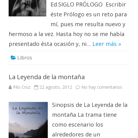
vejez”.
Ed.SIGLO PRÓLOGO Escribir
éste Prólogo es un reto para
mí, pues me resulta nuevo y
hermoso a la vez. Hasta hoy no se me había
presentado ésta ocasión y, ni…
Leer más »
Libros
La Leyenda de la montaña
en
Pilo Cruz
22 agosto, 2012
No hay comentarios
La
Leyend
de
Sinopsis de La Leyenda de la
la
montañ
montaña La trama tiene
como escenario los
alrededores de un