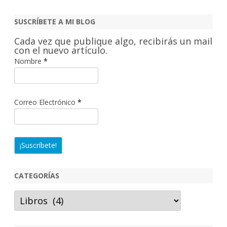
s
c
SUSCRÍBETE A MI BLOG
a
Cada vez que publique algo, recibirás un mail
r
con el nuevo artículo.
Nombre
*
Correo Electrónico
*
CATEGORÍAS
Categorías