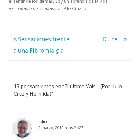
el sentir de los demás. Soy un aprendiz de la vida...
Ver todas las entradas por Pilo Cruz
→
Navegación
Sensaciones frente
Dulce…
de
a una Fibromialgia
entradas
15 pensamientos en “
El último Vals… (Por Julio
Cruz y Hermida)
”
Julio
3 marzo, 2013 a las 21:27