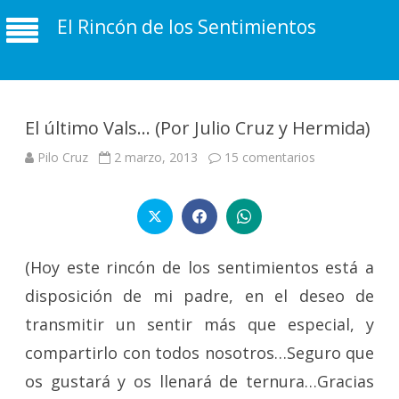
El Rincón de los Sentimientos
El último Vals… (Por Julio Cruz y Hermida)
en
Pilo Cruz
2 marzo, 2013
15 comentarios
El
último
Vals…
(Por
Julio
Cruz
y
Hermida)
(Hoy este rincón de los sentimientos está a
disposición de mi padre, en el deseo de
transmitir un sentir más que especial, y
compartirlo con todos nosotros…Seguro que
os gustará y os llenará de ternura…
Gracias