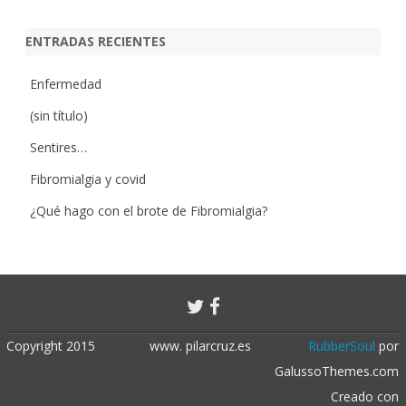
ENTRADAS RECIENTES
Enfermedad
(sin título)
Sentires…
Fibromialgia y covid
¿Qué hago con el brote de Fibromialgia?
Copyright 2015
www. pilarcruz.es
RubberSoul
por
GalussoThemes.com
Creado con