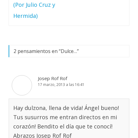
de
(Por Julio Cruz y
entradas
Hermida)
2 pensamientos en “
Dulce…
”
Josep Rof Rof
17 marzo, 2013 a las 16:41
Hay dulzona, llena de vida! Ángel bueno!
Tus susurros me entran directos en mi
corazón! Bendito el día que te conocí!
Abrazos Josep Rof Rof