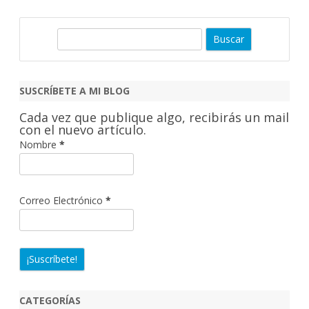
B
u
s
c
SUSCRÍBETE A MI BLOG
a
Cada vez que publique algo, recibirás un mail
r
con el nuevo artículo.
Nombre
*
Correo Electrónico
*
CATEGORÍAS