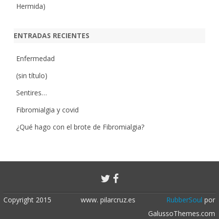
Hermida)
ENTRADAS RECIENTES
Enfermedad
(sin título)
Sentires…
Fibromialgia y covid
¿Qué hago con el brote de Fibromialgia?
Copyright 2015
www. pilarcruz.es
RubberSoul
por
GalussoThemes.com