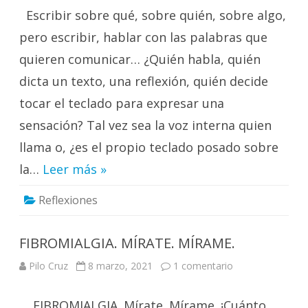
de
Escribir sobre qué, sobre quién, sobre algo,
un
ordenador
pero escribir, hablar con las palabras que
quieren comunicar… ¿Quién habla, quién
dicta un texto, una reflexión, quién decide
tocar el teclado para expresar una
sensación? Tal vez sea la voz interna quien
llama o, ¿es el propio teclado posado sobre
la…
Leer más »
Reflexiones
FIBROMIALGIA. MÍRATE. MÍRAME.
en
Pilo Cruz
8 marzo, 2021
1 comentario
FIBROMIALGIA.
MÍRATE.
MÍRAME.
FIBROMIALGIA. Mírate. Mírame. ¡Cuánto