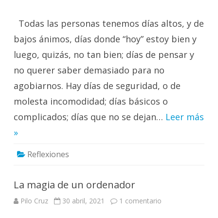
Un
solo
día…
Todas las personas tenemos días altos, y de
bajos ánimos, días donde “hoy” estoy bien y
luego, quizás, no tan bien; días de pensar y
no querer saber demasiado para no
agobiarnos. Hay días de seguridad, o de
molesta incomodidad; días básicos o
complicados; días que no se dejan…
Leer más
»
Reflexiones
La magia de un ordenador
en
Pilo Cruz
30 abril, 2021
1 comentario
La
magia