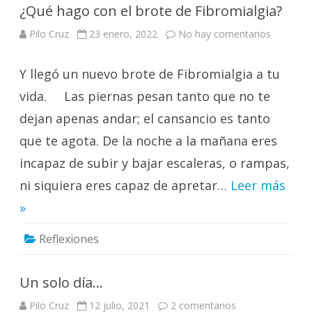
¿Qué hago con el brote de Fibromialgia?
en
Pilo Cruz
23 enero, 2022
No hay comentarios
¿Qué
hago
con
Y llegó un nuevo brote de Fibromialgia a tu
el
brote
de
vida. Las piernas pesan tanto que no te
Fibromial
dejan apenas andar; el cansancio es tanto
que te agota. De la noche a la mañana eres
incapaz de subir y bajar escaleras, o rampas,
ni siquiera eres capaz de apretar…
Leer más
»
Reflexiones
Un solo día…
en
Pilo Cruz
12 julio, 2021
2 comentarios