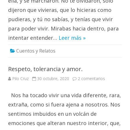
ella, y se marcharon. No te olvidaron, solo
dijeron que vivieras, que lo hicieras como
pudieras, y tú no sabías, y tenías que vivir
para poder vivir. Mirabas hacia dentro, para
intentar entender…
Leer más »
Cuentos y Relatos
Respeto, tolerancia y amor.
en
Pilo Cruz
30 octubre, 2020
2 comentarios
Respeto,
tolerancia
y
Nos ha tocado vivir una vida diferente, rara,
amor.
extraña, como si fuera ajena a nosotros. Nos
sentimos imbuidos en un volcán de
emociones que alteran nuestro interior, que,