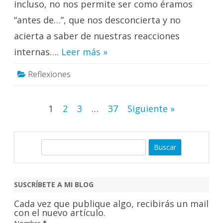
incluso, no nos permite ser como éramos
“antes de…”, que nos desconcierta y no
acierta a saber de nuestras reacciones
internas….
Leer más »
Reflexiones
Paginación
1
2
3
…
37
Siguiente »
de
entradas
B
u
s
c
SUSCRÍBETE A MI BLOG
a
Cada vez que publique algo, recibirás un mail
r
con el nuevo artículo.