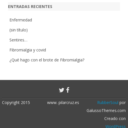
ENTRADAS RECIENTES
Enfermedad
(sin título)
Sentires…
Fibromialgia y covid
¿Qué hago con el brote de Fibromialgia?
Copyright 2015
www. pilarcruz.es
RubberSoul
por
GalussoThemes.com
Creado con
WordPress