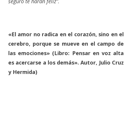
seguro te harán feliz”.
«El amor no radica en el corazón, sino en el
cerebro, porque se mueve en el campo de
las emociones»
(
Libro: Pensar en voz alta
es acercarse a los demás». Autor, Julio Cruz
y Hermida)