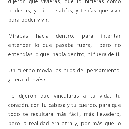
dijeron que vivieras, que lo hicieras como
pudieras, y tú no sabías, y tenías que vivir
para poder vivir.
Mirabas hacia dentro, para intentar
entender lo que pasaba fuera, pero no
entendías lo que había dentro, ni fuera de ti.
Un cuerpo movía los hilos del pensamiento,
¿o era al revés?.
Te dijeron que vincularas a tu vida, tu
corazón, con tu cabeza y tu cuerpo, para que
todo te resultara más fácil, más llevadero,
pero la realidad era otra y, por más que lo