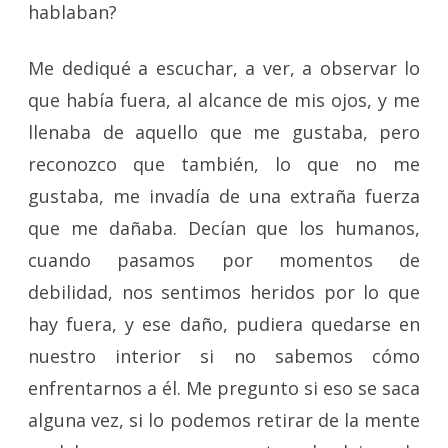
hablaban?
Me dediqué a escuchar, a ver, a observar lo
que había fuera, al alcance de mis ojos, y me
llenaba de aquello que me gustaba, pero
reconozco que también, lo que no me
gustaba, me invadía de una extraña fuerza
que me dañaba. Decían que los humanos,
cuando pasamos por momentos de
debilidad, nos sentimos heridos por lo que
hay fuera, y ese daño, pudiera quedarse en
nuestro interior si no sabemos cómo
enfrentarnos a él. Me pregunto si eso se saca
alguna vez, si lo podemos retirar de la mente