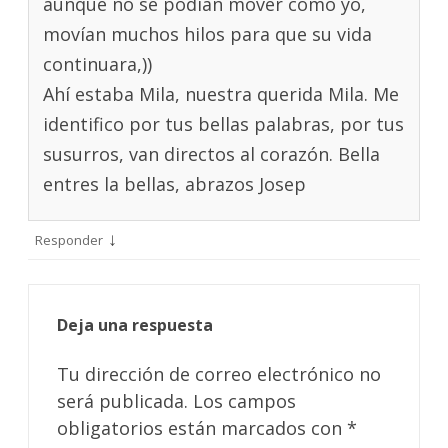
aunque no se podían mover como yo,
movían muchos hilos para que su vida
continuara,))
Ahí estaba Mila, nuestra querida Mila. Me
identifico por tus bellas palabras, por tus
susurros, van directos al corazón. Bella
entres la bellas, abrazos Josep
↓
Responder
Deja una respuesta
Tu dirección de correo electrónico no
será publicada.
Los campos
obligatorios están marcados con
*