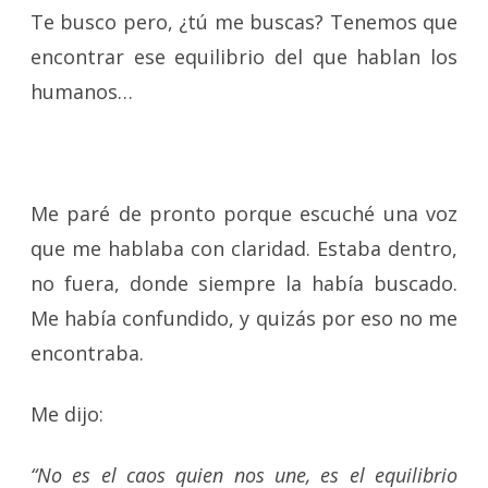
Te busco pero, ¿tú me buscas? Tenemos que
encontrar ese equilibrio del que hablan los
humanos…
Me paré de pronto porque escuché una voz
que me hablaba con claridad. Estaba dentro,
no fuera, donde siempre la había buscado.
Me había confundido, y quizás por eso no me
encontraba.
Me dijo:
“No es el caos quien nos une, es el equilibrio