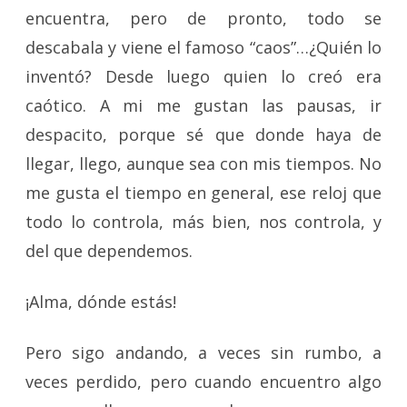
encuentra, pero de pronto, todo se
descabala y viene el famoso “caos”…¿Quién lo
inventó? Desde luego quien lo creó era
caótico. A mi me gustan las pausas, ir
despacito, porque sé que donde haya de
llegar, llego, aunque sea con mis tiempos. No
me gusta el tiempo en general, ese reloj que
todo lo controla, más bien, nos controla, y
del que dependemos.
¡Alma, dónde estás!
Pero sigo andando, a veces sin rumbo, a
veces perdido, pero cuando encuentro algo