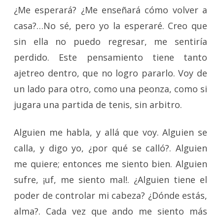
¿Me esperará? ¿Me enseñará cómo volver a
casa?…No sé, pero yo la esperaré. Creo que
sin ella no puedo regresar, me sentiría
perdido. Este pensamiento tiene tanto
ajetreo dentro, que no logro pararlo. Voy de
un lado para otro, como una peonza, como si
jugara una partida de tenis, sin arbitro.
Alguien me habla, y allá que voy. Alguien se
calla, y digo yo, ¿por qué se calló?. Alguien
me quiere; entonces me siento bien. Alguien
sufre, ¡uf, me siento mal!. ¿Alguien tiene el
poder de controlar mi cabeza? ¿Dónde estás,
alma?. Cada vez que ando me siento más