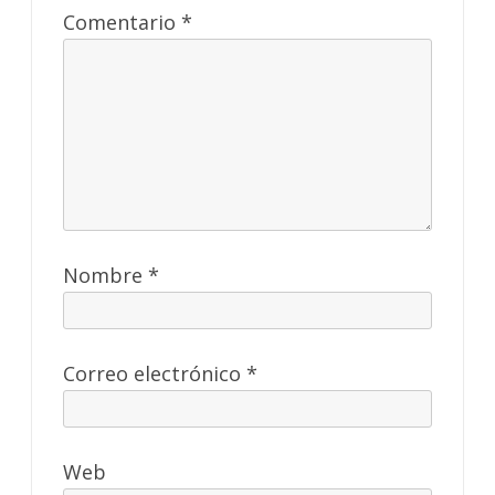
Comentario
*
Nombre
*
Correo electrónico
*
Web