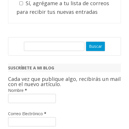
Sí, agrégame a tu lista de correos
para recibir tus nuevas entradas
B
u
s
c
SUSCRÍBETE A MI BLOG
a
Cada vez que publique algo, recibirás un mail
r
con el nuevo artículo.
Nombre
*
Correo Electrónico
*