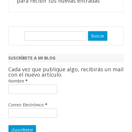
para recibir tus nuevas entradas
B
u
s
c
SUSCRÍBETE A MI BLOG
a
Cada vez que publique algo, recibirás un mail
r
con el nuevo artículo.
Nombre
*
Correo Electrónico
*