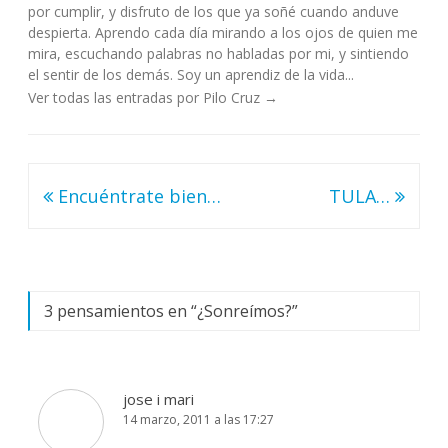
por cumplir, y disfruto de los que ya soñé cuando anduve
despierta. Aprendo cada día mirando a los ojos de quien me
mira, escuchando palabras no habladas por mi, y sintiendo
el sentir de los demás. Soy un aprendiz de la vida...
Ver todas las entradas por Pilo Cruz
→
Navegación
Encuéntrate bien…
TULA…
de
entradas
3 pensamientos en “
¿Sonreímos?
”
jose i mari
14 marzo, 2011 a las 17:27