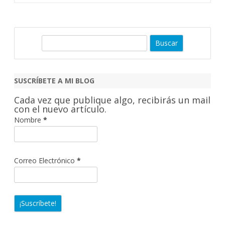
B
u
s
c
SUSCRÍBETE A MI BLOG
a
Cada vez que publique algo, recibirás un mail
r
con el nuevo artículo.
Nombre
*
Correo Electrónico
*