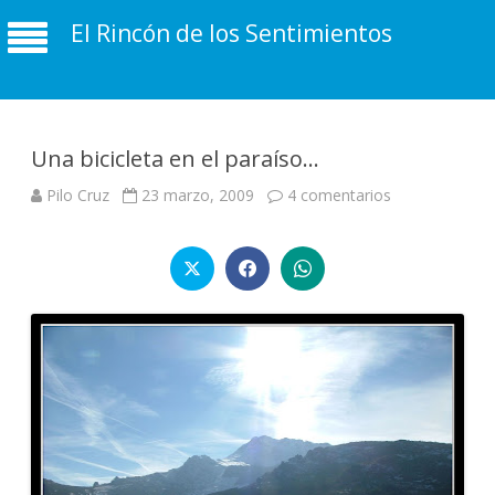
El Rincón de los Sentimientos
Una bicicleta en el paraíso…
en
Pilo Cruz
23 marzo, 2009
4 comentarios
Una
bicicleta
en
el
paraíso…