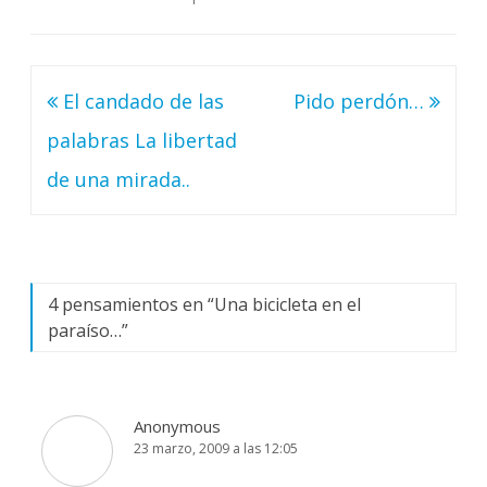
Navegación
El candado de las
Pido perdón…
de
palabras La libertad
entradas
de una mirada..
4 pensamientos en “
Una bicicleta en el
paraíso…
”
Anonymous
23 marzo, 2009 a las 12:05