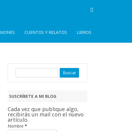
EXIONES
CUENTOS Y RELATOS
LIBROS
B
u
s
c
SUSCRÍBETE A MI BLOG
a
r
Cada vez que publique algo,
recibirás un mail con el nuevo
artículo.
Nombre
*