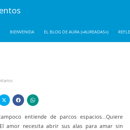
ientos
BIENVENIDA
EL BLOG DE AURA («AUREADAS»)
REFL
en
tarios
Ama…
tampoco entiende de parcos espacios…Quiere
 El amor necesita abrir sus alas para amar sin