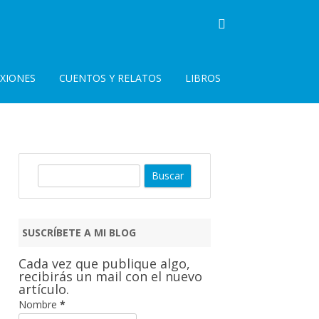
EXIONES
CUENTOS Y RELATOS
LIBROS
B
u
s
c
SUSCRÍBETE A MI BLOG
a
r
Cada vez que publique algo,
recibirás un mail con el nuevo
artículo.
Nombre
*