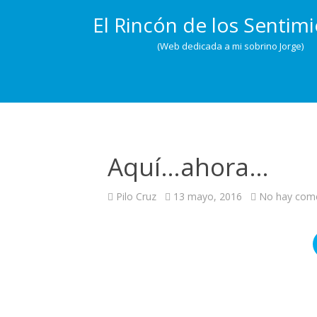
El Rincón de los Sentim
(Web dedicada a mi sobrino Jorge)
Aquí…ahora…
Pilo Cruz
13 mayo, 2016
No hay come