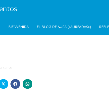
ientos
BIENVENIDA
EL BLOG DE AURA («AUREADAS»)
REFL
en
ntarios
Aquí…
ahora…