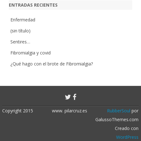
ENTRADAS RECIENTES
Enfermedad
(sin título)
Sentires…
Fibromialgia y covid
¿Qué hago con el brote de Fibromialgia?
Copyright 2015
www. pilarcruz.es
RubberSoul
por
GalussoThemes.com
Creado con
WordPress