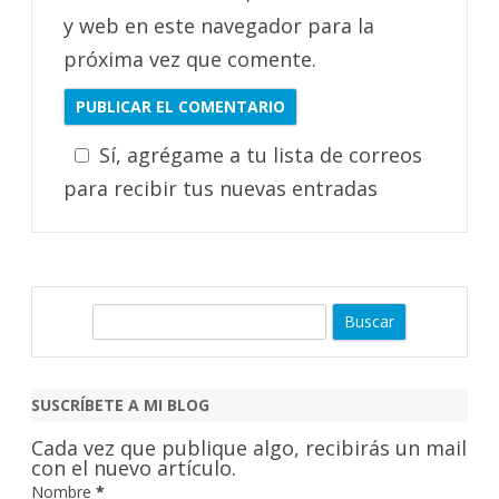
y web en este navegador para la
próxima vez que comente.
Sí, agrégame a tu lista de correos
para recibir tus nuevas entradas
B
u
s
c
SUSCRÍBETE A MI BLOG
a
Cada vez que publique algo, recibirás un mail
r
con el nuevo artículo.
Nombre
*