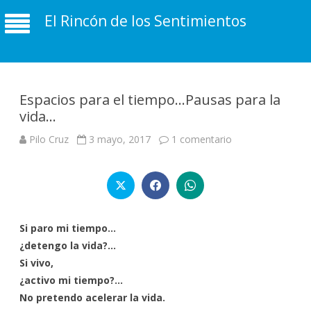
El Rincón de los Sentimientos
Espacios para el tiempo…Pausas para la
vida…
en
Pilo Cruz
3 mayo, 2017
1 comentario
Espacios
para
el
tiempo…
Pausas
para
la
vida…
Si paro mi tiempo…
¿detengo la vida?…
Si vivo,
¿activo mi tiempo?…
No pretendo acelerar la vida.