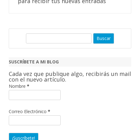
para recibir tus nuevas entradas
B
u
s
c
SUSCRÍBETE A MI BLOG
a
Cada vez que publique algo, recibirás un mail
r
con el nuevo artículo.
Nombre
*
Correo Electrónico
*