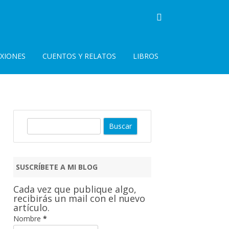
EXIONES
CUENTOS Y RELATOS
LIBROS
B
u
s
c
SUSCRÍBETE A MI BLOG
a
r
Cada vez que publique algo,
recibirás un mail con el nuevo
artículo.
Nombre
*