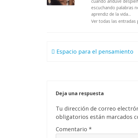
cuando anduve despiert
escuchando palabras no 
aprendiz de la vida...
Ver todas las entradas 
Navegación
Espacio para el pensamiento
de
entradas
Deja una respuesta
Tu dirección de correo electró
obligatorios están marcados 
Comentario
*