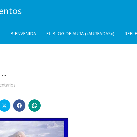
ientos
BIENVENIDA
EL BLOG DE AURA («AUREADAS»)
REFL
o…
en
ntarios
La
cara
del
cariño…