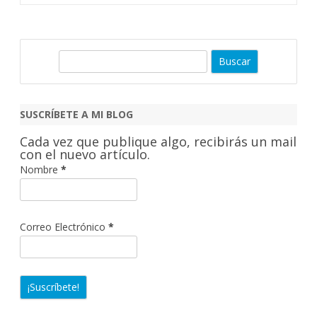
B
u
s
c
SUSCRÍBETE A MI BLOG
a
Cada vez que publique algo, recibirás un mail
r
con el nuevo artículo.
Nombre
*
Correo Electrónico
*