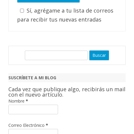
Sí, agrégame a tu lista de correos
para recibir tus nuevas entradas
B
u
s
c
SUSCRÍBETE A MI BLOG
a
Cada vez que publique algo, recibirás un mail
r
con el nuevo artículo.
Nombre
*
Correo Electrónico
*