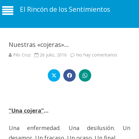
El Rincón de los Sentimientos
Nuestras «cojeras»…
en
Pilo Cruz
26 julio, 2016
No hay comentarios
Nuestras
«cojeras»
“Una cojera”
…
Una enfermedad. Una desilusión. Un
desamor. Un fracaso. Un ocaso. Un final