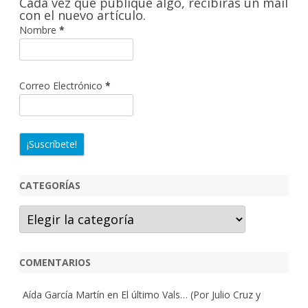
Cada vez que publique algo, recibirás un mail
r
con el nuevo artículo.
Nombre
*
Correo Electrónico
*
CATEGORÍAS
Categorías
COMENTARIOS
Aída García Martín
en
El último Vals… (Por Julio Cruz y