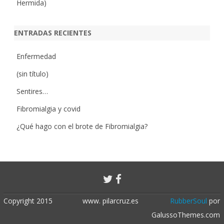
Hermida)
ENTRADAS RECIENTES
Enfermedad
(sin título)
Sentires…
Fibromialgia y covid
¿Qué hago con el brote de Fibromialgia?
Copyright 2015
www. pilarcruz.es
RubberSoul
por
GalussoThemes.com