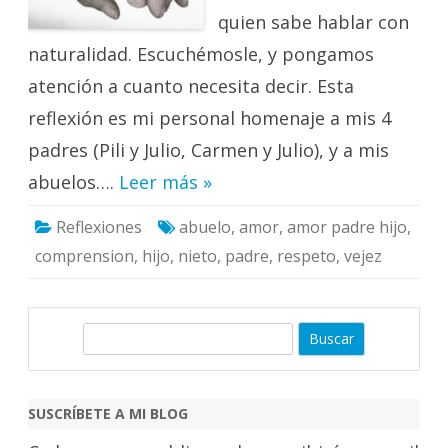
quien sabe hablar con
naturalidad. Escuchémosle, y pongamos
atención a cuanto necesita decir. Esta
reflexión es mi personal homenaje a mis 4
padres (Pili y Julio, Carmen y Julio), y a mis
abuelos….
Leer más »
Reflexiones
abuelo
,
amor
,
amor padre hijo
,
comprension
,
hijo
,
nieto
,
padre
,
respeto
,
vejez
B
u
s
c
SUSCRÍBETE A MI BLOG
a