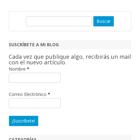
B
u
s
c
SUSCRÍBETE A MI BLOG
a
Cada vez que publique algo, recibirás un mail
r
con el nuevo artículo.
Nombre
*
Correo Electrónico
*
CATEGORÍAS