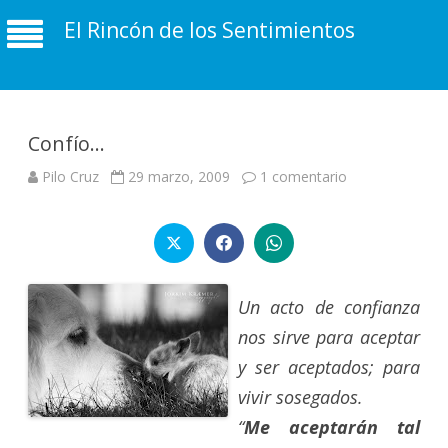
El Rincón de los Sentimientos
Confío…
en
Pilo Cruz
29 marzo, 2009
1 comentario
Confío…
Un acto de confianza
nos sirve para aceptar
y ser aceptados; para
vivir sosegados.
“
Me aceptarán tal