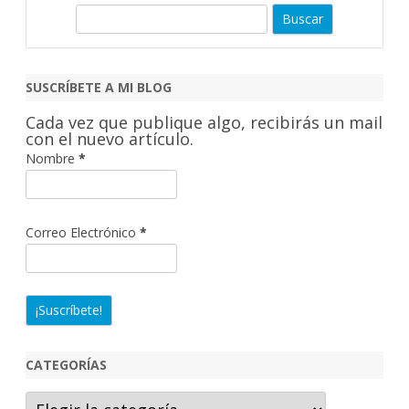
B
u
s
c
SUSCRÍBETE A MI BLOG
a
Cada vez que publique algo, recibirás un mail
r
con el nuevo artículo.
Nombre
*
Correo Electrónico
*
CATEGORÍAS
Categorías