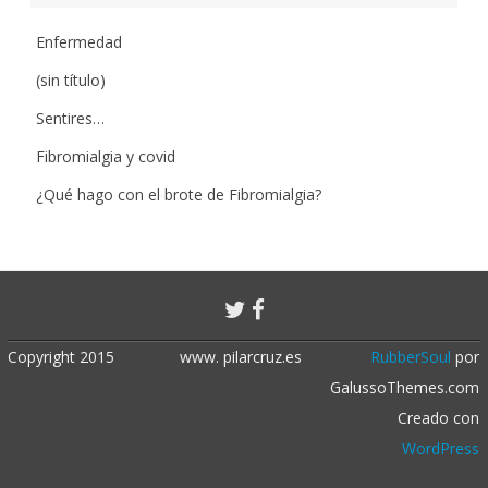
Enfermedad
(sin título)
Sentires…
Fibromialgia y covid
¿Qué hago con el brote de Fibromialgia?
Copyright 2015
www. pilarcruz.es
RubberSoul
por
GalussoThemes.com
Creado con
WordPress