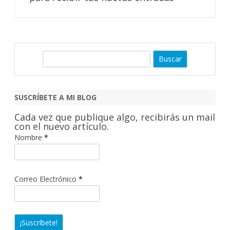
B
u
s
c
SUSCRÍBETE A MI BLOG
a
Cada vez que publique algo, recibirás un mail
r
con el nuevo artículo.
Nombre
*
Correo Electrónico
*