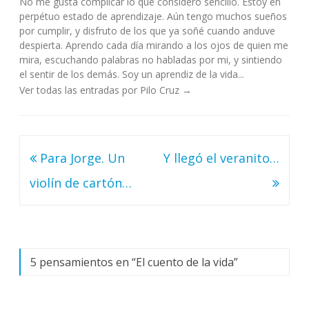
No me gusta complicar lo que considero sencillo. Estoy en
perpétuo estado de aprendizaje. Aún tengo muchos sueños
por cumplir, y disfruto de los que ya soñé cuando anduve
despierta. Aprendo cada día mirando a los ojos de quien me
mira, escuchando palabras no habladas por mi, y sintiendo
el sentir de los demás. Soy un aprendiz de la vida...
Ver todas las entradas por Pilo Cruz
→
Navegación
Para Jorge. Un
Y llegó el veranito…
de
violín de cartón…
entradas
5 pensamientos en “
El cuento de la vida
”