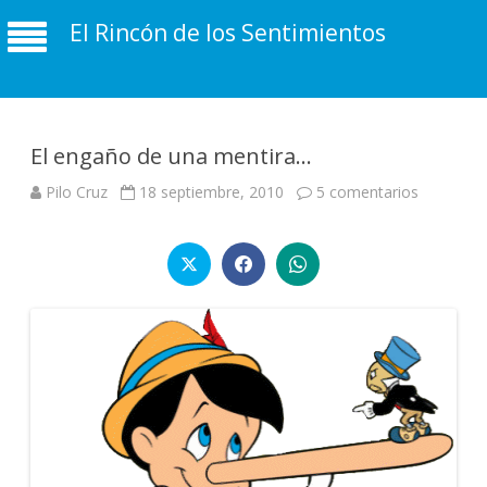
El Rincón de los Sentimientos
El engaño de una mentira…
en
Pilo Cruz
18 septiembre, 2010
5 comentarios
El
engaño
de
una
mentira…