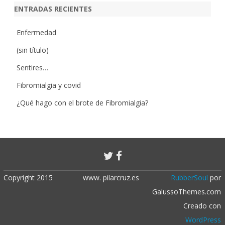
ENTRADAS RECIENTES
Enfermedad
(sin título)
Sentires…
Fibromialgia y covid
¿Qué hago con el brote de Fibromialgia?
Copyright 2015
www. pilarcruz.es
RubberSoul
por
GalussoThemes.com
Creado con
WordPress