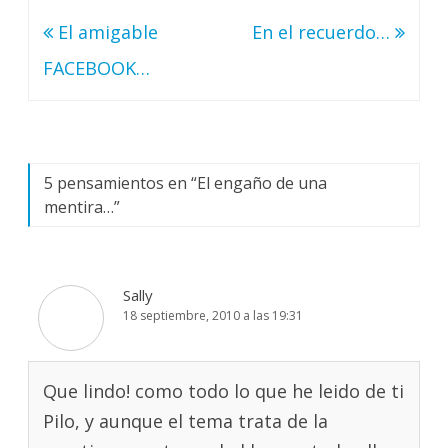
Navegación
El amigable
En el recuerdo…
de
FACEBOOK…
entradas
5 pensamientos en “
El engaño de una
mentira…
”
Sally
18 septiembre, 2010 a las 19:31
Que lindo! como todo lo que he leido de ti
Pilo, y aunque el tema trata de la