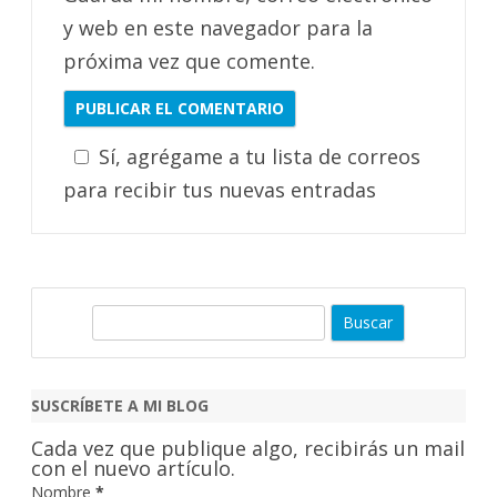
y web en este navegador para la
próxima vez que comente.
Sí, agrégame a tu lista de correos
para recibir tus nuevas entradas
B
u
s
c
SUSCRÍBETE A MI BLOG
a
Cada vez que publique algo, recibirás un mail
r
con el nuevo artículo.
Nombre
*