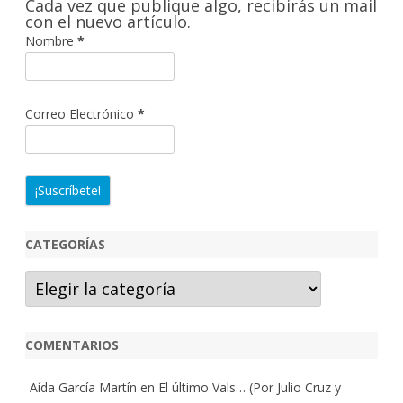
Cada vez que publique algo, recibirás un mail
r
con el nuevo artículo.
Nombre
*
Correo Electrónico
*
CATEGORÍAS
Categorías
COMENTARIOS
Aída García Martín
en
El último Vals… (Por Julio Cruz y