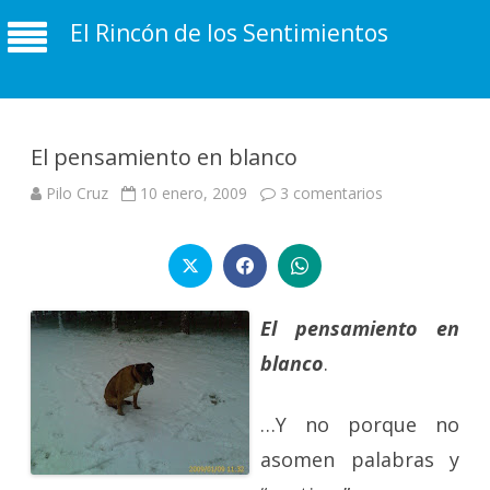
El Rincón de los Sentimientos
El pensamiento en blanco
en
Pilo Cruz
10 enero, 2009
3 comentarios
El
pensamiento
en
blanco
El pensamiento en
blanco
.
…Y no porque no
asomen palabras y