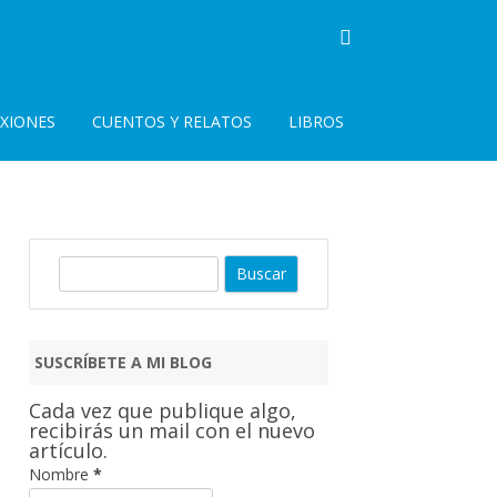
EXIONES
CUENTOS Y RELATOS
LIBROS
B
u
s
c
SUSCRÍBETE A MI BLOG
a
r
Cada vez que publique algo,
recibirás un mail con el nuevo
artículo.
Nombre
*