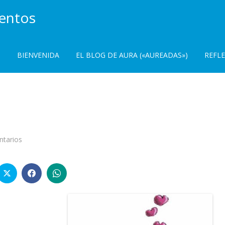
ientos
BIENVENIDA
EL BLOG DE AURA («AUREADAS»)
REFL
en
tarios
Mi
sobrino
Jorge