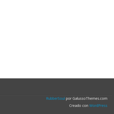
RubberSoul
por GalussoThemes.com
Creado con
WordPress