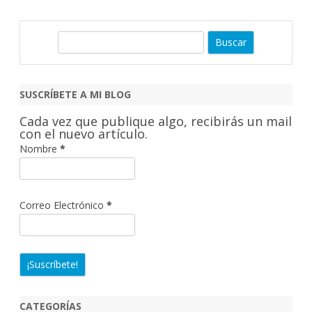
B
u
s
c
SUSCRÍBETE A MI BLOG
a
Cada vez que publique algo, recibirás un mail
r
con el nuevo artículo.
Nombre
*
Correo Electrónico
*
CATEGORÍAS