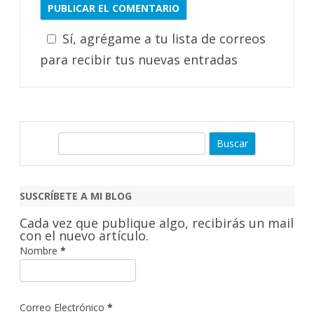
Sí, agrégame a tu lista de correos
para recibir tus nuevas entradas
B
u
s
c
SUSCRÍBETE A MI BLOG
a
Cada vez que publique algo, recibirás un mail
r
con el nuevo artículo.
Nombre
*
Correo Electrónico
*