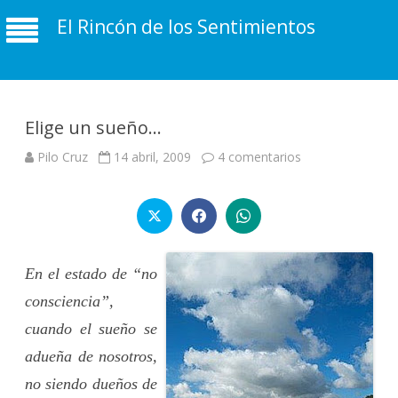
El Rincón de los Sentimientos
Elige un sueño…
en
Pilo Cruz
14 abril, 2009
4 comentarios
Elige
un
sueño…
En el estado de “no
consciencia”,
cuando el sueño se
adueña de nosotros,
no siendo dueños de