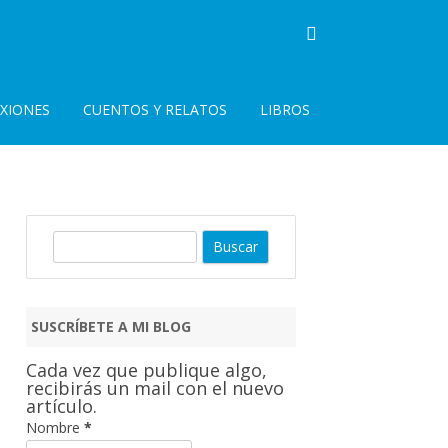
EXIONES
CUENTOS Y RELATOS
LIBROS
B
u
s
c
SUSCRÍBETE A MI BLOG
a
r
Cada vez que publique algo,
recibirás un mail con el nuevo
artículo.
Nombre
*