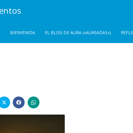
ientos
BIENVENIDA
EL BLOG DE AURA («AUREADAS»)
REFL
en
Lo
posible…