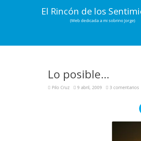
El Rincón de los Sentim
(Web dedicada a mi sobrino Jorge)
Lo posible…
Pilo Cruz
9 abril, 2009
3 comentarios