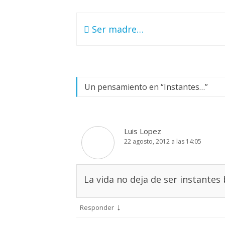
Navegación
Ser madre…
de
entradas
Un pensamiento en “
Instantes…
”
Luis Lopez
22 agosto, 2012 a las 14:05
La vida no deja de ser instantes
↓
Responder