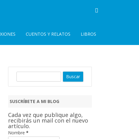
EXIONES
CUENTOS Y RELATOS
LIBROS
B
u
s
c
SUSCRÍBETE A MI BLOG
a
r
Cada vez que publique algo,
recibirás un mail con el nuevo
artículo.
Nombre
*