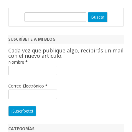
B
u
s
c
SUSCRÍBETE A MI BLOG
a
Cada vez que publique algo, recibirás un mail
r
con el nuevo artículo.
Nombre
*
Correo Electrónico
*
CATEGORÍAS