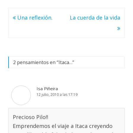
Navegación
Una reflexión.
La cuerda de la vida
de
entradas
2 pensamientos en “
Itaca…
”
Isa Piñeira
12 julio, 2010 a las 17:19
Precioso Pilo!!
Emprendemos el viaje a Itaca creyendo