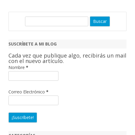
B
u
s
c
SUSCRÍBETE A MI BLOG
a
Cada vez que publique algo, recibirás un mail
r
con el nuevo artículo.
Nombre
*
Correo Electrónico
*