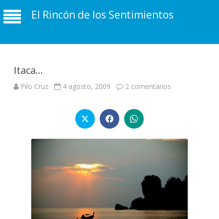
El Rincón de los Sentimientos
Itaca…
en
Pilo Cruz
4 agosto, 2009
2 comentarios
Itaca…