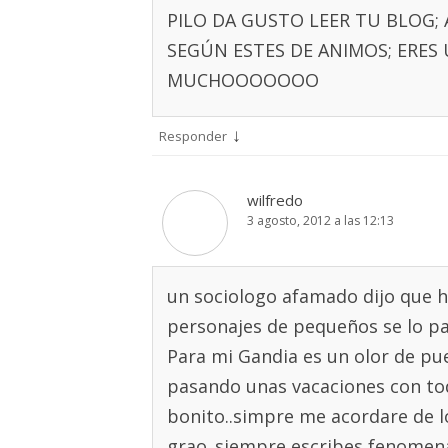
PILO DA GUSTO LEER TU BLOG; 
SEGÚN ESTES DE ANIMOS; ERES 
MUCHOOOOOOO
↓
Responder
wilfredo
3 agosto, 2012 a las 12:13
un sociologo afamado dijo que ha
personajes de pequeños se lo pa
Para mi Gandia es un olor de pu
pasando unas vacaciones con to
bonito..simpre me acordare de l
grao..siempre escribes fenomen