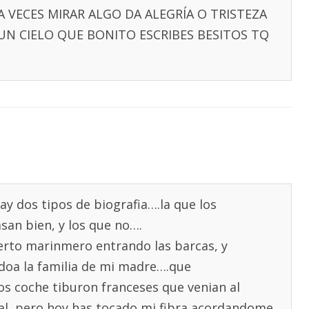
A VECES MIRAR ALGO DA ALEGRÍA O TRISTEZA
UN CIELO QUE BONITO ESCRIBES BESITOS TQ
y dos tipos de biografia….la que los
san bien, y los que no….
erto marinmero entrando las barcas, y
doa la familia de mi madre….que
os coche tiburon franceses que venian al
al, pero hoy has tocado mi fibra acordandome