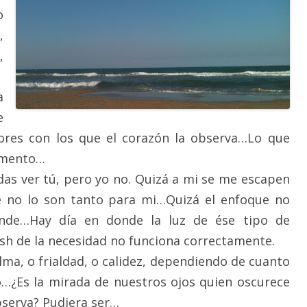
o
,
,
a
e
ores con los que el corazón la observa…Lo que
omento…
das ver tú, pero yo no. Quizá a mi se me escapen
ue no lo son tanto para mi…Quizá el enfoque no
nde…Hay día en donde la luz de ése tipo de
lash de la necesidad no funciona correctamente.
ma, o frialdad, o calidez, dependiendo de cuanto
…¿Es la mirada de nuestros ojos quien oscurece
observa? Pudiera ser…