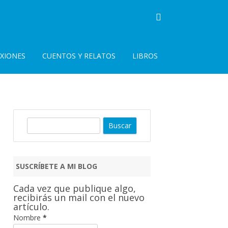
EXIONES
CUENTOS Y RELATOS
LIBROS
B
u
s
c
SUSCRÍBETE A MI BLOG
a
r
Cada vez que publique algo,
recibirás un mail con el nuevo
artículo.
Nombre
*