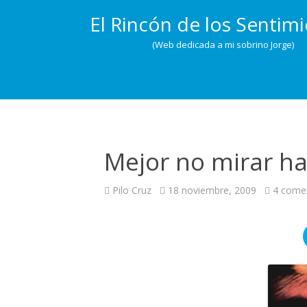
El Rincón de los Sentim
(Web dedicada a mi sobrino Jorge)
Mejor no mirar ha
Pilo Cruz
18 noviembre, 2009
4 come