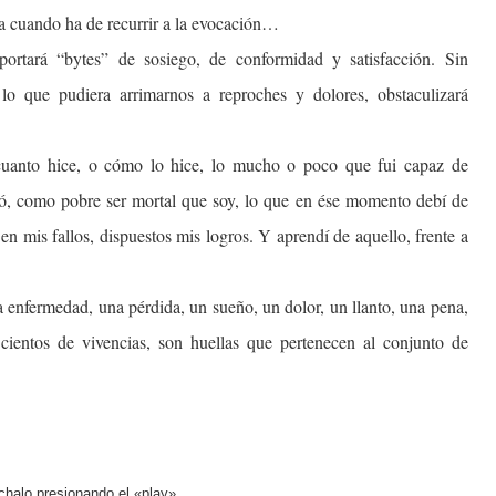
a cuando ha de recurrir a la evocación…
aportará “bytes” de sosiego, de conformidad y satisfacción. Sin
lo que pudiera arrimarnos a reproches y dolores, obstaculizará
r cuanto hice, o cómo lo hice, lo mucho o poco que fui capaz de
ó, como pobre ser mortal que soy, lo que en ése momento debí de
en mis fallos, dispuestos mis logros. Y aprendí de aquello, frente a
 enfermedad, una pérdida, un sueño, un dolor, un llanto, una pena,
 cientos de vivencias, son huellas que pertenecen al conjunto de
halo presionando el «play»