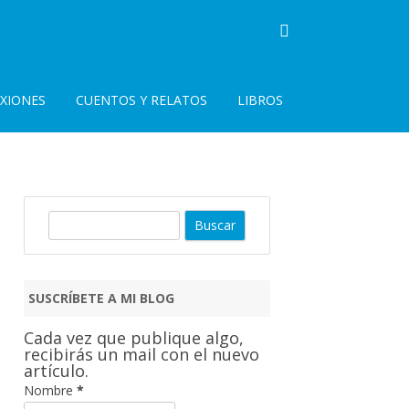
EXIONES
CUENTOS Y RELATOS
LIBROS
B
u
s
c
SUSCRÍBETE A MI BLOG
a
r
Cada vez que publique algo,
recibirás un mail con el nuevo
artículo.
Nombre
*