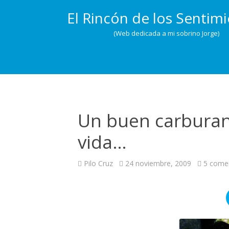
El Rincón de los Sentim
(Web dedicada a mi sobrino Jorge)
Un buen carburan
vida…
Pilo Cruz
24 noviembre, 2009
5 come