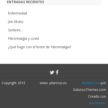
ENTRADAS RECIENTES
Enfermedad
(sin título)
Sentires…
Fibromialgia y covid
¿Qué hago con el brote de Fibromialgia?
Copyright 2015
www. pilarcruz.es
RubberSoul
por
GalussoThemes.com
Creado con
WordPress