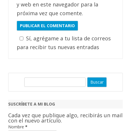
y web en este navegador para la
próxima vez que comente.
Sí, agrégame a tu lista de correos
para recibir tus nuevas entradas
B
u
s
c
SUSCRÍBETE A MI BLOG
a
Cada vez que publique algo, recibirás un mail
r
con el nuevo artículo.
Nombre
*