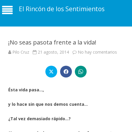
El Rincón de los Sentimientos
¡No seas pasota frente a la vida!
en
Pilo Cruz
21 agosto, 2014
No hay comentarios
¡No
seas
pasota
frente
a
la
vida!
Ésta vida pasa…,
y lo hace sin que nos demos cuenta…
¿Tal vez demasiado rápido…?