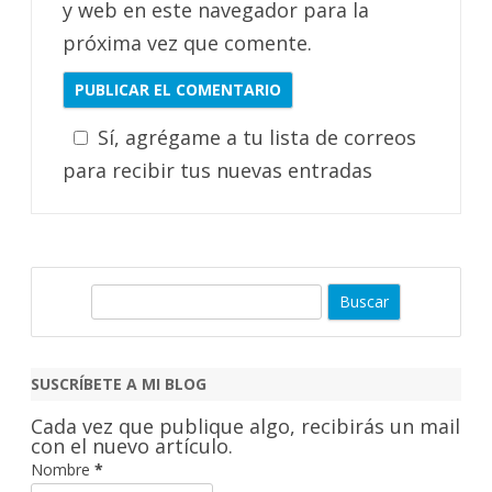
y web en este navegador para la
próxima vez que comente.
Sí, agrégame a tu lista de correos
para recibir tus nuevas entradas
B
u
s
c
SUSCRÍBETE A MI BLOG
a
Cada vez que publique algo, recibirás un mail
r
con el nuevo artículo.
Nombre
*