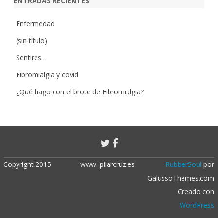
ENTRADAS RECIENTES
Enfermedad
(sin título)
Sentires…
Fibromialgia y covid
¿Qué hago con el brote de Fibromialgia?
Copyright 2015
www. pilarcruz.es
RubberSoul
por
GalussoThemes.com
Creado con
WordPress