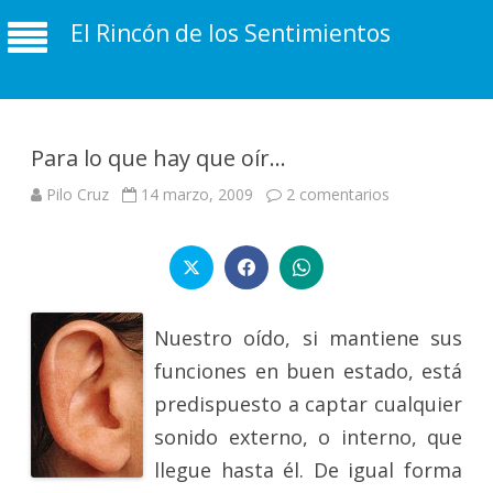
El Rincón de los Sentimientos
Para lo que hay que oír…
en
Pilo Cruz
14 marzo, 2009
2 comentarios
Para
lo
que
hay
que
oír…
Nuestro oído, si mantiene sus
funciones en buen estado, está
predispuesto a captar cualquier
sonido externo, o interno, que
llegue hasta él. De igual forma