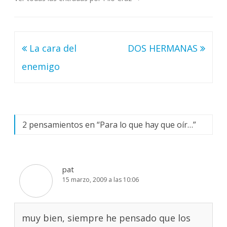
Navegación
La cara del
DOS HERMANAS
de
enemigo
entradas
2 pensamientos en “
Para lo que hay que oír…
”
pat
15 marzo, 2009 a las 10:06
muy bien, siempre he pensado que los