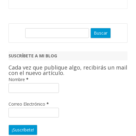
B
u
s
c
SUSCRÍBETE A MI BLOG
a
Cada vez que publique algo, recibirás un mail
r
con el nuevo artículo.
Nombre
*
Correo Electrónico
*