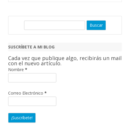
B
u
s
c
SUSCRÍBETE A MI BLOG
a
Cada vez que publique algo, recibirás un mail
r
con el nuevo artículo.
Nombre
*
Correo Electrónico
*