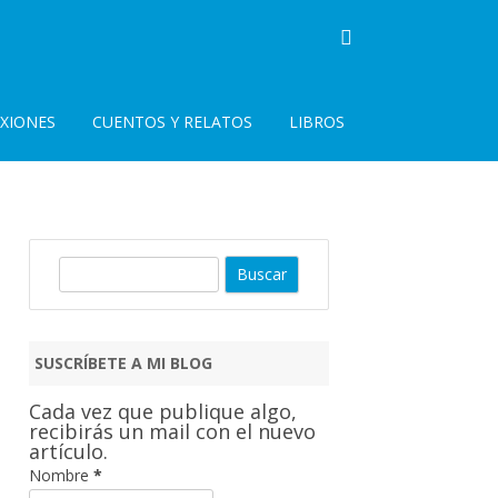
EXIONES
CUENTOS Y RELATOS
LIBROS
B
u
s
c
SUSCRÍBETE A MI BLOG
a
r
Cada vez que publique algo,
recibirás un mail con el nuevo
artículo.
Nombre
*