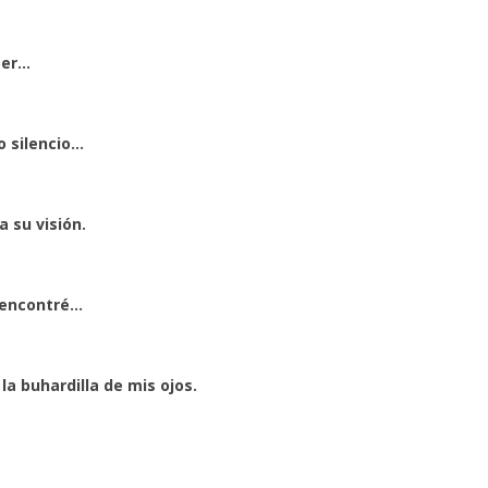
ber…
o silencio…
 su visión.
e encontré…
a buhardilla de mis ojos.