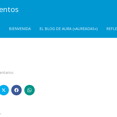
ientos
BIENVENIDA
EL BLOG DE AURA («AUREADAS»)
REFL
en
entarios
Si
tardo…
…