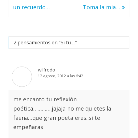
de
un recuerdo…
Toma la mia…
entradas
2 pensamientos en “
Si tú….
”
wilfredo
12 agosto, 2012 a las 6:42
me encanto tu reflexión
poética………….jajaja no me quietes la
faena…que gran poeta eres..si te
empeñaras