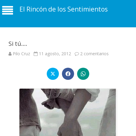
El Rincón de los Sentimientos
Si tú….
en
Pilo Cruz
11 agosto, 2012
2 comentarios
Si
tú….