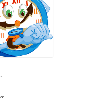
r…
aber…