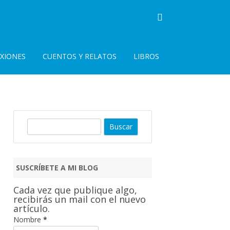
EXIONES
CUENTOS Y RELATOS
LIBROS
B
u
s
c
SUSCRÍBETE A MI BLOG
a
r
Cada vez que publique algo,
recibirás un mail con el nuevo
artículo.
Nombre
*