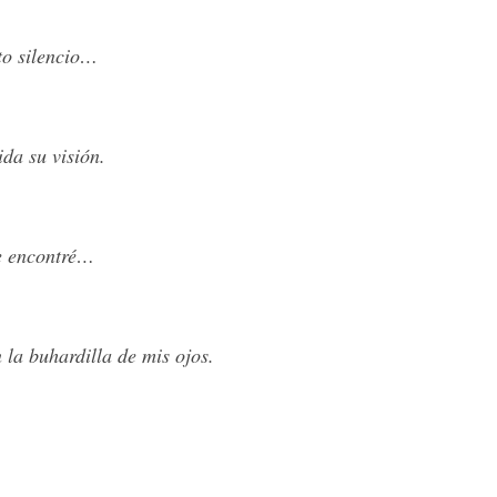
to silencio…
da su visión.
te encontré…
la buhardilla de mis ojos.