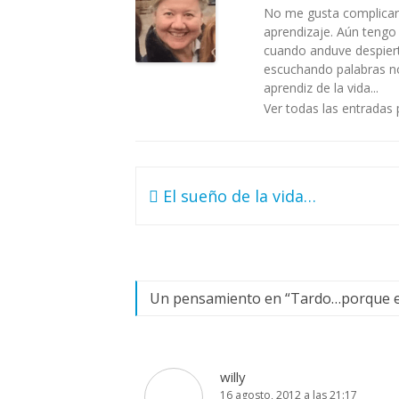
No me gusta complicar 
aprendizaje. Aún tengo
cuando anduve despiert
escuchando palabras no 
aprendiz de la vida...
Ver todas las entradas 
Navegación
El sueño de la vida…
de
entradas
Un pensamiento en “
Tardo…porque 
willy
16 agosto, 2012 a las 21:17