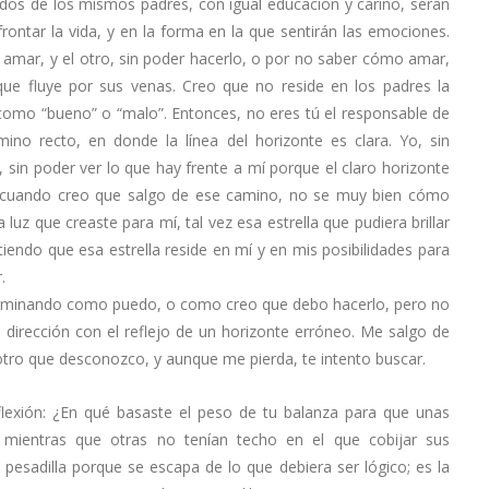
os de los mismos padres, con igual educación y cariño, serán
ontar la vida, y en la forma en la que sentirán las emociones.
 amar, y el otro, sin poder hacerlo, o por no saber cómo amar,
ue fluye por sus venas. Creo que no reside en los padres la
 como “bueno” o “malo”. Entonces, no eres tú el responsable de
ino recto, en donde la línea del horizonte es clara. Yo, sin
sin poder ver lo que hay frente a mí porque el claro horizonte
í, cuando creo que salgo de ese camino, no se muy bien cómo
uz que creaste para mí, tal vez esa estrella que pudiera brillar
iendo que esa estrella reside en mí y en mis posibilidades para
.
 caminando como puedo, o como creo que debo hacerlo, pero no
ta dirección con el reflejo de un horizonte erróneo. Me salgo de
ro que desconozco, y aunque me pierda, te intento buscar.
lexión: ¿En qué basaste el peso de tu balanza para que unas
 mientras que otras no tenían techo en el que cobijar sus
esadilla porque se escapa de lo que debiera ser lógico; es la