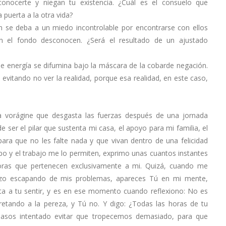
onocerte y niegan tu existencia. ¿Cuál es el consuelo que
 puerta a la otra vida?
n se deba a un miedo incontrolable por encontrarse con ellos
 el fondo desconocen. ¿Será el resultado de un ajustado
de energía se difumina bajo la máscara de la cobarde negación.
evitando no ver la realidad, porque esa realidad, en este caso,
vorágine que desgasta las fuerzas después de una jornada
er el pilar que sustenta mi casa, el apoyo para mi familia, el
ara que no les falte nada y que vivan dentro de una felicidad
po y el trabajo me lo permiten, exprimo unas cuantos instantes
horas que pertenecen exclusivamente a mi. Quizá, cuando me
rizo escapando de mis problemas, apareces Tú en mi mente,
 a tu sentir, y es en ese momento cuando reflexiono: No es
etando a la pereza, y Tú no. Y digo: ¿Todas las horas de tu
s pasos intentado evitar que tropecemos demasiado, para que