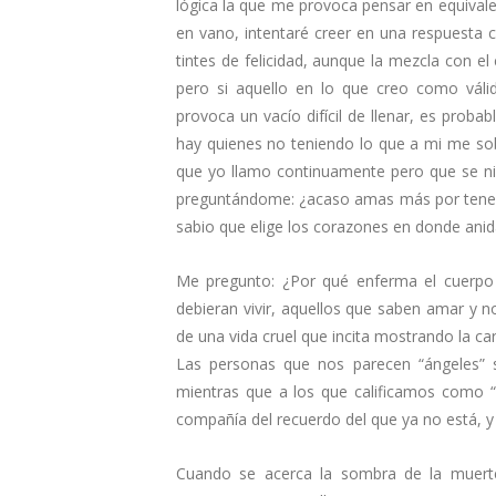
lógica la que me provoca pensar en equivalen
en vano, intentaré creer en una respuesta 
tintes de felicidad, aunque la mezcla con 
pero si aquello en lo que creo como váli
provoca un vacío difícil de llenar, es prob
hay quienes no teniendo lo que a mi me sob
que yo llamo continuamente pero que se ni
preguntándome: ¿acaso amas más por tener
sabio que elige los corazones en donde anida
Me pregunto: ¿Por qué enferma el cuerpo
debieran vivir, aquellos que saben amar y n
de una vida cruel que incita mostrando la ca
Las personas que nos parecen “ángeles” 
mientras que a los que calificamos como “
compañía del recuerdo del que ya no está, y q
Cuando se acerca la sombra de la muerte