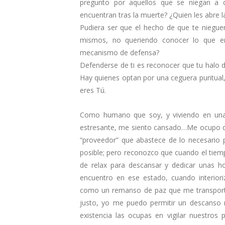
pregunto por aquellos que se niegan a c
encuentran tras la muerte? ¿Quien les abre la
Pudiera ser que el hecho de que te niegue
mismos, no queriendo conocer lo que en
mecanismo de defensa?
Defenderse de ti es reconocer que tu halo 
Hay quienes optan por una ceguera puntual, 
eres Tú.
Como humano que soy, y viviendo en una 
estresante, me siento cansado…Me ocupo de s
“proveedor” que abastece de lo necesario p
posible; pero reconozco que cuando el tiem
de relax para descansar y dedicar unas 
encuentro en ese estado, cuando interio
como un remanso de paz que me transporta
justo, yo me puedo permitir un descanso r
existencia las ocupas en vigilar nuestro