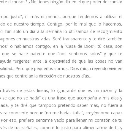
te dichosos? ¿No tienes ningún día en el que poder descansar
empo justo”, ni más ni menos, porque tendemos a utilizar el
ndo de nuestro tiempo. Contigo, por lo mal que lo hacemos,
d; tan solo un día a la semana lo utilizamos de recogimiento
 supones en nuestras vidas. Seré transparente y te diré también
mos” o hablamos contigo, en la “Casa de Dios”, tú casa, son
os que se hace patente que “nos sentimos solos” y que te
yuda “urgente” ante la objetividad de que las cosas no van
ealidad…Pero qué pequeños somos, Dios mío, creyendo vivir en
s que controlan la dirección de nuestros días…
 través de estas líneas, lo ignorante que es mi razón y la
olo se que no se nada” es una frase que acompaña a mis días y
ada, y te diré que tampoco pretendo saber más, no fuera a
eseara conocerte porque “no me harías falta”, creyéndome capaz
 Por eso, prefiero sentirme vacío para llenar mi corazón de tu
vés de tus señales, comeré lo justo para alimentarme de ti, y