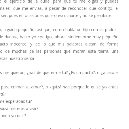
vo el ejercicio de la duda, para que tú me oigas y puedas
eñales” que me envías, a pesar de reconocer que contigo, el
er, pues en ocasiones quiero escucharte y no sé percibirte.
jo, alguien pequeño, así que, como habla un hijo con su padre -
 de dudas-, hablo yo contigo, ahora, sintiéndome muy pequeño
cto inocente, y lee lo que mis palabras dictan, de forma
nto de muchas de las personas que moran esta tierra, una
etas nuestro sentir.
s me quieran, ¿has de quererme tú? ¿Es un pacto?, o ¿acaso el
 para colmar su amor?, o ¿quizá nací porque lo quise yo antes
 tú?
¿me esperabas tú?
uizá mereciera vivir?
uando yo nací?