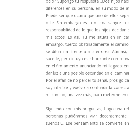
odio? Supongo tu respuesta…Dos hijos nacid
diferentes en su persona, en su modo de afr
Puede ser que ocurra que uno de ellos sepa
odie. Sin embargo es la misma sangre la q
responsabilidad de lo que los hijos decidan
mis actos. Es así. Tú me sitúas en un cam
embargo, tuerzo obstinadamente el camino, 
se difumina frente a mis errores. Aún as
sucede, pero intuyo ese horizonte como una l
en el firmamento anunciando mi llegada; ent
dar luz a una posible oscuridad en el caminar
Por el afán de no perder tu señal, prosigo
soy infalible y vuelvo a confundir la correc
mi camino, una vez más, para meterme en ot
Siguiendo con mis preguntas, hago una ref
personas pudiéramos vivir decentemente,
sueños?… Ese pensamiento se convierte en p