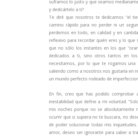
suframos lo justo y que seamos medianamen
y dedicártelo a ti?
Te diré que nosotros te dedicamos ”el ti
camino rápido para no perder ni un segu
perdemos en todo, en calidad y en cantida
reflexivo para recordar quién eres y lo que
que no sólo los instantes en los que “ora
dedicados a ti, sino otros tantos en l
necesitamos, por lo que te rogamos una a
saliendo como a nosotros nos gustaría en r
un mundo perfecto rodeado de imperfeccione
En fin, creo que has podido comprobar a
inestabilidad que define a mi voluntad. “S
mis noches porque no se absolutamente n
ocurrir que si supiera no te buscara, no d
de poder solucionar todas mis inquietudes.
amor, deseo ser ignorante para saber a tra