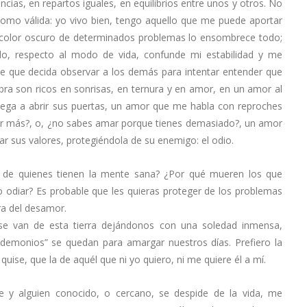
cias, en repartos iguales, en equilibrios entre unos y otros. No
como válida: yo vivo bien, tengo aquello que me puede aportar
el color oscuro de determinados problemas lo ensombrece todo;
do, respecto al modo de vida, confunde mi estabilidad y me
able que decida observar a los demás para intentar entender que
ra son ricos en sonrisas, en ternura y en amor, en un amor al
ega a abrir sus puertas, un amor que me habla con reproches
 más?, o, ¿no sabes amar porque tienes demasiado?, un amor
r sus valores, protegiéndola de su enemigo: el odio.
 de quienes tienen la mente sana? ¿Por qué mueren los que
o odiar? Es probable que les quieras proteger de los problemas
ra del desamor.
se van de esta tierra dejándonos con una soledad inmensa,
demonios” se quedan para amargar nuestros días. Prefiero la
uise, que la de aquél que ni yo quiero, ni me quiere él a mí.
 y alguien conocido, o cercano, se despide de la vida, me