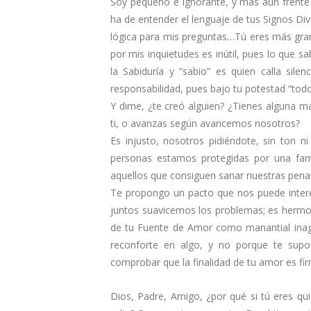
Soy pequeño e ignorante, y más aún frente 
ha de entender el lenguaje de tus Signos Di
lógica para mis preguntas…Tú eres más gra
por mis inquietudes es inútil, pues lo que s
la Sabiduría y “sabio” es quien calla sil
responsabilidad, pues bajo tu potestad “todo
Y dime, ¿te creó alguien? ¿Tienes alguna 
ti, o avanzas según avancemos nosotros?
Es injusto, nosotros pidiéndote, sin ton n
personas estamos protegidas por una fam
aquellos que consiguen sanar nuestras pen
Te propongo un pacto que nos puede inter
juntos suavicemos los problemas; es hermos
de tu Fuente de Amor como manantial inagot
reconforte en algo, y no porque te sup
comprobar que la finalidad de tu amor es fi
Dios, Padre, Amigo, ¿por qué si tú eres qu