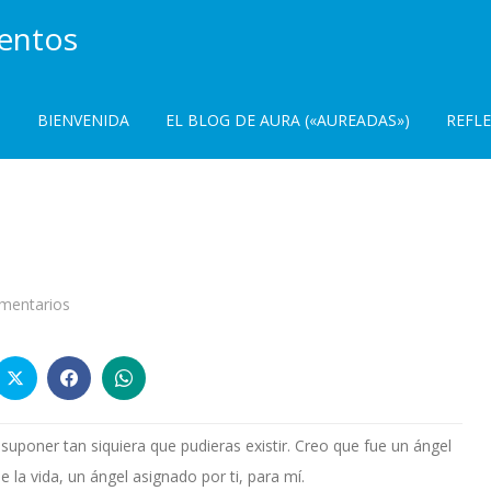
ientos
BIENVENIDA
EL BLOG DE AURA («AUREADAS»)
REFL
en
mentarios
Carta
a
Dios
 suponer tan siquiera que pudieras existir. Creo que fue un ángel
la vida, un ángel asignado por ti, para mí.