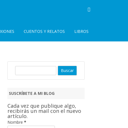
EXIONES
CUENTOS Y RELATOS
LIBROS
B
u
s
c
SUSCRÍBETE A MI BLOG
a
r
Cada vez que publique algo,
recibirás un mail con el nuevo
artículo.
Nombre
*