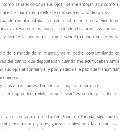
, cómo sería el color de tus ojos –se me antojan azul como el
 al estrecharme entre ellos, y cual sería el tono de tu voz.
cuando me alimentaba- a quien miraba con ternura, viendo en
cielo, azules como los tuyos-, sintiendo el calor de sus abrazos,
, y siendo la persona a la que sonreía cuando sus ojos se
 medio de la mirada de mi madre y de mi padre, contemplando en
ravés del cariño que depositaban cuando me acurrucaban entre
an sus ojos al sonreírme, y por medio de la paz que transmitían
me querían…
cias a mis padres. Tenerlos a ellos, era tenerte a ti.
era aprender a vivir, porque “vivir” es sentir, y “sentir” es
stante- me aproximo a tu Ser, Fuerza o Energía, siguiendo la
e mi pensamiento y que ignoran cuáles son las respuestas