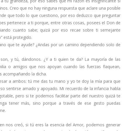
a tu grandeza, por eso sabes que mi razón es insignificante si
vinos. Creo que no hay ninguna respuesta que aclare una posible
nde que todo lo que cuestiono, por eso deduzco que preguntar
abes pertenece a ti porque, entre otras cosas, posees el Don de
enciando cuanto sabe; quizá por eso recae sobre ti semejante
” está protegido.
mano que te ayude? ¿Andas por un camino dependiendo solo de
i son, y tú, dándonos. ¿Y a ti quien te da? La mayoría de las
ilia o amigos que nos apoyan cuando las fuerzas flaquean,
as acompañando la dicha.
esar a ambos: tú me das tu mano y yo te doy la mía para que
o sentirse amado y apoyado. Mi recuerdo de la infancia habla
able, pero si te podemos facilitar parte del nuestro quizá te
onga tener más, sino porque a través de ese gesto puedas
rme.
ien nos creó, si tú eres la esencia del Amor, podemos generar