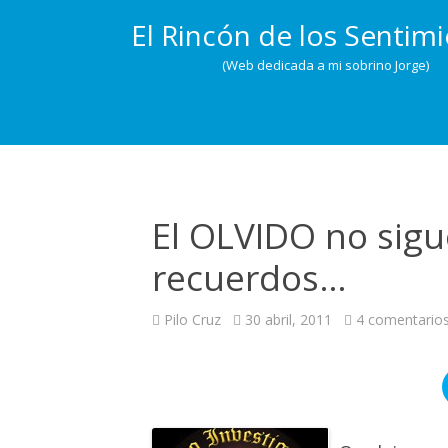
El Rincón de los Sentim
(Web dedicada a mi sobrino Jorge)
El OLVIDO no sigue
recuerdos…
Pilo Cruz
30 abril, 2011
4 comentario