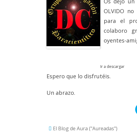
Os dejo un 
OLVIDO no e
para el pr
colaboro g
oyentes-ami
Ir a descargar
Espero que lo disfrutéis.
Un abrazo.
El Blog de Aura ("Aureadas")