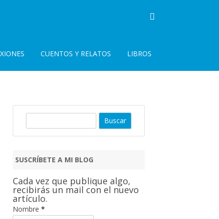
EXIONES
CUENTOS Y RELATOS
LIBROS
B
u
s
c
SUSCRÍBETE A MI BLOG
a
r
Cada vez que publique algo,
recibirás un mail con el nuevo
artículo.
Nombre
*