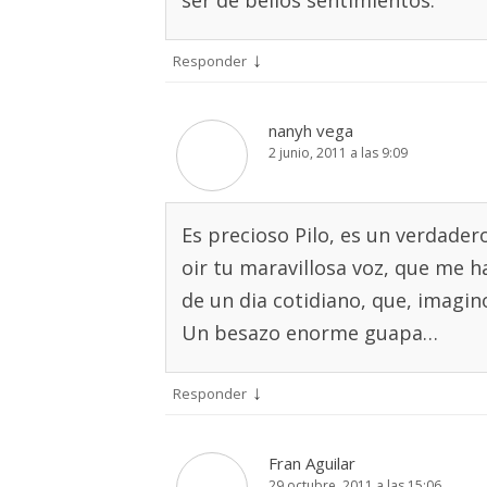
ser de bellos sentimientos.
↓
Responder
nanyh vega
2 junio, 2011 a las 9:09
Es precioso Pilo, es un verdader
oir tu maravillosa voz, que me h
de un dia cotidiano, que, imagi
Un besazo enorme guapa…
↓
Responder
Fran Aguilar
29 octubre, 2011 a las 15:06