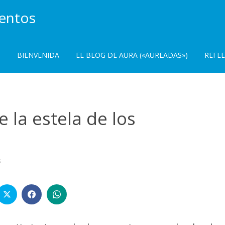
ientos
BIENVENIDA
EL BLOG DE AURA («AUREADAS»)
REFL
 la estela de los
en
s
El
OLVIDO
no
sigue
la
estela
de
los
recuerdos…