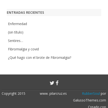
ENTRADAS RECIENTES
Enfermedad
(sin título)
Sentires…
Fibromialgia y covid
¿Qué hago con el brote de Fibromialgia?
Copyright 2015
www. pilarcruz.es
RubberSoul
por
GalussoThemes.com
Creado con