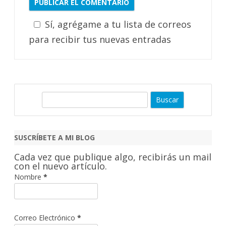
Sí, agrégame a tu lista de correos
para recibir tus nuevas entradas
B
u
s
c
SUSCRÍBETE A MI BLOG
a
Cada vez que publique algo, recibirás un mail
r
con el nuevo artículo.
Nombre
*
Correo Electrónico
*