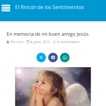
El Rincón de los Sentimientos
En memoria de mi buen amigo Jesús.
en
Pilo Cruz
8 junio, 2010
6 comentarios
En
memoria
de
mi
buen
amigo
Jesús.