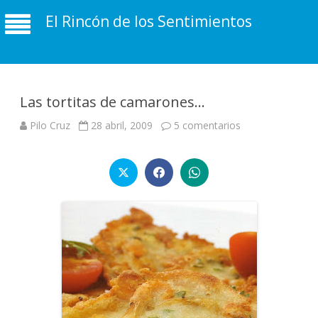
El Rincón de los Sentimientos
Las tortitas de camarones…
en
Pilo Cruz
28 abril, 2009
5 comentarios
Las
tortitas
de
camarones…