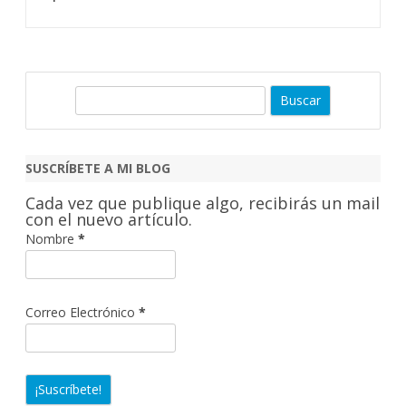
B
u
s
c
SUSCRÍBETE A MI BLOG
a
Cada vez que publique algo, recibirás un mail
r
con el nuevo artículo.
Nombre
*
Correo Electrónico
*