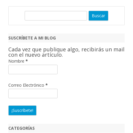
B
u
s
c
SUSCRÍBETE A MI BLOG
a
Cada vez que publique algo, recibirás un mail
r
con el nuevo artículo.
Nombre
*
Correo Electrónico
*
CATEGORÍAS