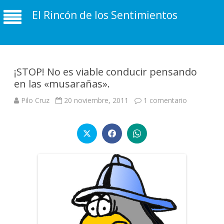
El Rincón de los Sentimientos
¡STOP! No es viable conducir pensando
en las «musarañas».
en
Pilo Cruz
20 noviembre, 2011
1 comentario
¡STOP!
No
es
viable
conducir
pensando
en
las
«musarañas