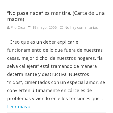
“No pasa nada” es mentira. (Carta de una
madre)
en
Pilo Cruz
19 mayo, 2006
No hay comentarios
“No
pasa
nada”
Creo que es un deber explicar el
es
mentira.
(Carta
funcionamiento de lo que fuera de nuestras
de
una
casas, mejor dicho, de nuestros hogares, “la
madre)
selva callejera” está tramando de manera
determinante y destructiva. Nuestros
“nidos”, cimentados con un especial amor, se
convierten últimamente en cárceles de
problemas viviendo en ellos tensiones que…
Leer más »