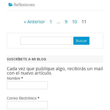
Reflexiones
Paginación
« Anterior
1
…
9
10
11
de
entradas
B
u
s
c
SUSCRÍBETE A MI BLOG
a
Cada vez que publique algo, recibirás un mail
r
con el nuevo artículo.
Nombre
*
Correo Electrónico
*