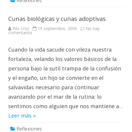
Reflexiones
Cunas biológicas y cunas adoptivas
Pilo Cruz
19 septiembre, 2006
No hay
en
comentarios
Cunas
biológicas
y
Cuando la vida sacude con vileza nuestra
cunas
adoptivas
fortaleza, velando los valores básicos de la
persona bajo la sutil trampa de la confusión
y el engaño, un hijo se convierte en el
salvavidas necesario para continuar
avanzando por el mar de la rutina; lo
sentimos como alguien que nos mantiene a…
Leer más »
Reflexiones