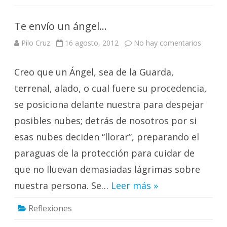
Te envío un ángel…
en
Pilo Cruz
16 agosto, 2012
No hay comentarios
Te
envío
un
Creo que un Ángel, sea de la Guarda,
ángel…
terrenal, alado, o cual fuere su procedencia,
se posiciona delante nuestra para despejar
posibles nubes; detrás de nosotros por si
esas nubes deciden “llorar”, preparando el
paraguas de la protección para cuidar de
que no lluevan demasiadas lágrimas sobre
nuestra persona. Se…
Leer más »
Reflexiones