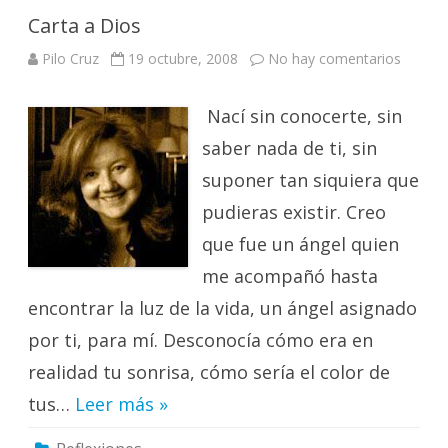
Carta a Dios
en
Pilo Cruz
19 octubre, 2008
No hay comentarios
Carta
a
Dios
Nací sin conocerte, sin
saber nada de ti, sin
suponer tan siquiera que
pudieras existir. Creo
que fue un ángel quien
me acompañó hasta
encontrar la luz de la vida, un ángel asignado
por ti, para mí. Desconocía cómo era en
realidad tu sonrisa, cómo sería el color de
tus…
Leer más »