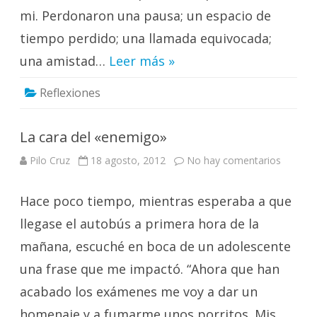
mi. Perdonaron una pausa; un espacio de
tiempo perdido; una llamada equivocada;
una amistad…
Leer más »
Reflexiones
La cara del «enemigo»
en
Pilo Cruz
18 agosto, 2012
No hay comentarios
La
cara
del
Hace poco tiempo, mientras esperaba a que
«enemi
llegase el autobús a primera hora de la
mañana, escuché en boca de un adolescente
una frase que me impactó. “Ahora que han
acabado los exámenes me voy a dar un
homenaje y a fumarme unos porritos. Mis