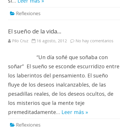
si…
Leer más »
Reflexiones
El sueño de la vida…
en
Pilo Cruz
16 agosto, 2012
No hay comentarios
El
sueño
de
“Un día soñé que soñaba con
la
vida…
soñar” El sueño se esconde escurridizo entre
los laberintos del pensamiento. El sueño
fluye de los deseos inalcanzables, de las
pesadillas reales, de los deseos ocultos, de
los misterios que la mente teje
premeditadamente…
Leer más »
Reflexiones