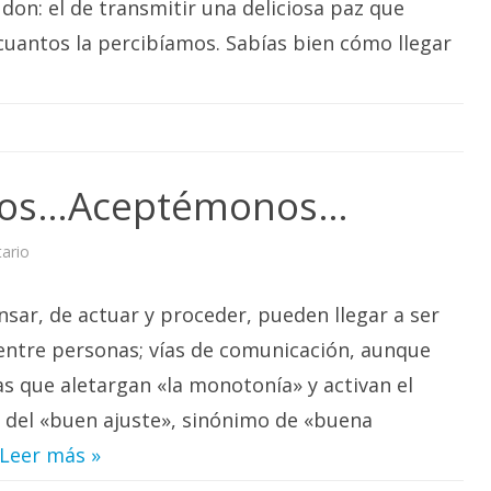
don: el de transmitir una deliciosa paz que
tí,
dulce
Flory…
cuantos la percibíamos. Sabías bien cómo llegar
mos…Aceptémonos…
en
ario
Somos
como
somos…
sar, de actuar y proceder, pueden llegar a ser
Aceptémonos…
ntre personas; vías de comunicación, aunque
s que aletargan «la monotonía» y activan el
 del «buen ajuste», sinónimo de «buena
Leer más »