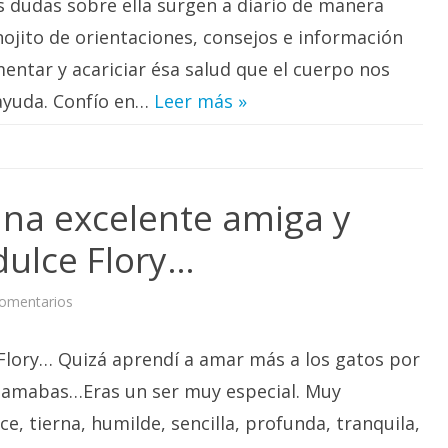
as dudas sobre ella surgen a diario de manera
de
la
Salud»
ojito de orientaciones, consejos e información
ntar y acariciar ésa salud que el cuerpo nos
ayuda. Confío en…
Leer más »
una excelente amiga y
dulce Flory…
en
omentarios
Una
gran
mujer,
Flory… Quizá aprendí a amar más a los gatos por
una
excelente
amiga
 amabas…Eras un ser muy especial. Muy
y
madre.
, tierna, humilde, sencilla, profunda, tranquila,
Va
por