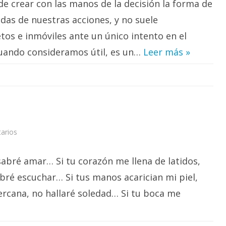
e crear con las manos de la decisión la forma de
Toma
la
mia…
as de nuestras acciones, y no suele
tos e inmóviles ante un único intento en el
cuando consideramos útil, es un…
Leer más »
en
arios
Si
tú….
abré amar… Si tu corazón me llena de latidos,
abré escuchar… Si tus manos acarician mi piel,
ercana, no hallaré soledad… Si tu boca me