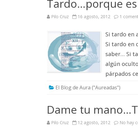
Tardo…porque e
Pilo Cruz
16 agosto, 2012
1 coment
Si tardo en
Si tardo en 
saber… Si t
algún ocult
párpados ce
El Blog de Aura ("Aureadas")
Dame tu mano…T
Pilo Cruz
12 agosto, 2012
No hay c