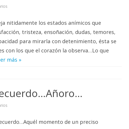
en
rios
La
fotografía
de
eja nitidamente los estados anímicos que
una
emoción…
sfacción, tristeza, ensoñación, dudas, temores,
cidad para mirarla con detenimiento, ésta se
es con los que el corazón la observa…Lo que
er más »
ecuerdo…Añoro…
en
rios
Pienso…
Sueño…
Recuerdo…
…Recuerdo…Aquél momento de un preciso
Añoro…