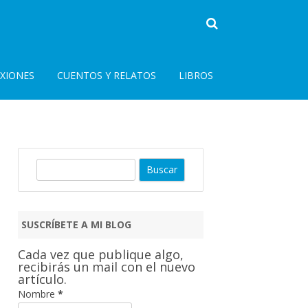
EXIONES
CUENTOS Y RELATOS
LIBROS
B
u
s
c
SUSCRÍBETE A MI BLOG
a
r
Cada vez que publique algo,
recibirás un mail con el nuevo
artículo.
Nombre
*