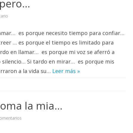
spero…
en
ario
Tardo…
porque
espero…
 amar… es porque necesito tiempo para confiar…
creer … es porque el tiempo es limitado para
ardo en llamar… es porque mi voz se aferró a
o silencio… Si tardo en mirar… es porque mis
rraron a la vida su…
Leer más »
oma la mia…
en
omentarios
Dame
tu
mano…