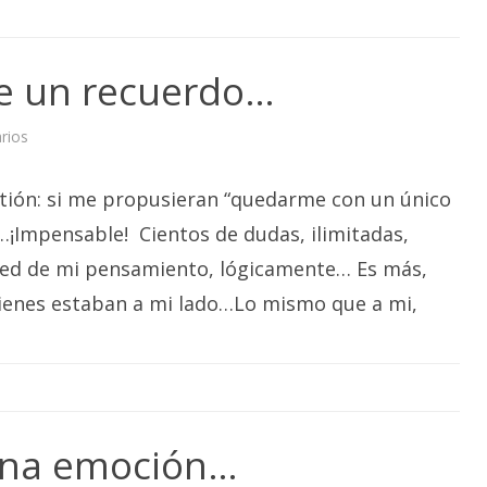
de un recuerdo…
en
rios
El
dulce
suspiro
tión: si me propusieran “quedarme con un único
de
un
recuerdo…
¡Impensable! Cientos de dudas, ilimitadas,
ed de mi pensamiento, lógicamente… Es más,
uienes estaban a mi lado…Lo mismo que a mi,
 una emoción…