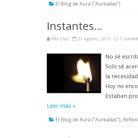
El Blog de Aura ("Aureadas")
Instantes…
Pilo Cruz
21 agosto, 2012
1 coment
No sé escrib
Solo sé ace
la necesidad
Hoy no enco
Estaban prot
Leer más »
El Blog de Aura ("Aureadas")
,
Reflex