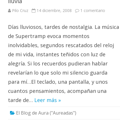
lluvia
en
Pilo Cruz
14 diciembre, 2008
1 comentario
Recuerdos
y
añoranzas
Días lluviosos, tardes de nostalgia. La música
en
una
tarde
de Supertramp evoca momentos
de
lluvia
inolvidables, segundos rescatados del reloj
de mi vida, instantes teñidos con luz de
alegría. Si los recuerdos pudieran hablar
revelarían lo que solo mi silencio guarda
para mí…El teclado, una pantalla, y unos
cuantos pensamientos, acompañan una
tarde de…
Leer más »
El Blog de Aura ("Aureadas")