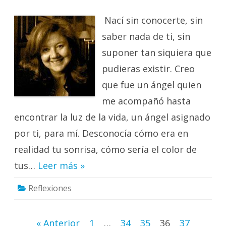
a
Dios
Nací sin conocerte, sin
saber nada de ti, sin
suponer tan siquiera que
pudieras existir. Creo
que fue un ángel quien
me acompañó hasta
encontrar la luz de la vida, un ángel asignado
por ti, para mí. Desconocía cómo era en
realidad tu sonrisa, cómo sería el color de
tus…
Leer más »
Reflexiones
Paginación
« Anterior
1
…
34
35
36
37