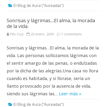
El Blog de Aura ("Aureadas")
Sonrisas y lágrimas…El alma, la morada
de la vida.
en
Pilo Cruz
20 enero, 2009
1 comentario
Sonrisas
y
lágrimas…
Sonrisas y lágrimas…El alma, la morada de la
El
alma,
la
vida. Las personas sollozamos lágrimas con
morada
de
el sentir amargo de las penas, o endulzadas
la
vida.
por la dicha de las alegrías.Una casa no llora
cuando es habitada, y si llorase, sería un
llanto provocado por la ausencia de vida,
siendo sus lágrimas las…
Leer más »
El Blog de Aura ("Aureadas")