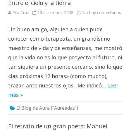
Entre el cielo y la tierra
en
Pilo Cruz
10 diciembre, 2008
No hay comentarios
Entre
el
cielo
Un buen amigo, alguien a quien pude
y
la
tierra
conocer como terapeuta, un grandísimo
maestro de vida y de enseñanzas, me mostró
que la vida no es lo que proyecta el futuro, ni
tan siquiera un presente cercano, sino lo que
«las próximas 12 horas» (como mucho),
trazan ante nuestros ojos…Me indicó…
Leer
más »
El Blog de Aura ("Aureadas")
El retrato de un gran poeta: Manuel