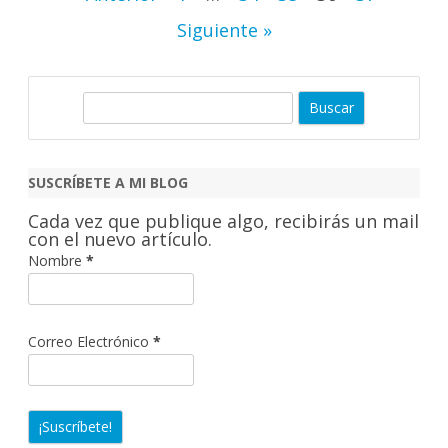
de
Siguiente »
entradas
B
u
s
c
SUSCRÍBETE A MI BLOG
a
Cada vez que publique algo, recibirás un mail
r
con el nuevo artículo.
Nombre
*
Correo Electrónico
*