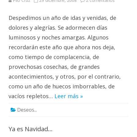
Pilo Cruz
29 diciembre, 2008
2 comentarios
Os
deseo
un
Despedimos un año de idas y venidas, de
año
serenamen
«feliz»
dolores y alegrías. Se adormecen días
luminosos y noches amargas. Algunos
recordarán este año que ahora nos deja,
como tiempo de complacencia, de
provechosas cosechas, de grandes
acontecimientos, y otros, por el contrario,
como un año de huecos imborrables, de
vacíos repletos…
Leer más »
Deseos...
Ya es Navidad…