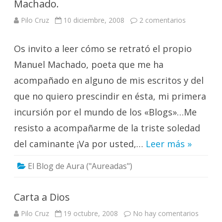
Machado.
en
Pilo Cruz
10 diciembre, 2008
2 comentarios
El
retrato
de
Os invito a leer cómo se retrató el propio
un
gran
poeta:
Manuel Machado, poeta que me ha
Manuel
Machado.
acompañado en alguno de mis escritos y del
que no quiero prescindir en ésta, mi primera
incursión por el mundo de los «Blogs»…Me
resisto a acompañarme de la triste soledad
del caminante ¡Va por usted,…
Leer más »
El Blog de Aura ("Aureadas")
Carta a Dios
en
Pilo Cruz
19 octubre, 2008
No hay comentarios
Carta