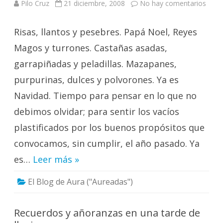
en
Pilo Cruz
21 diciembre, 2008
No hay comentarios
Ya
es
Navi
Risas, llantos y pesebres. Papá Noel, Reyes
Magos y turrones. Castañas asadas,
garrapiñadas y peladillas. Mazapanes,
purpurinas, dulces y polvorones. Ya es
Navidad. Tiempo para pensar en lo que no
debimos olvidar; para sentir los vacíos
plastificados por los buenos propósitos que
convocamos, sin cumplir, el año pasado. Ya
es…
Leer más »
El Blog de Aura ("Aureadas")
Recuerdos y añoranzas en una tarde de